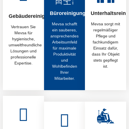
Büroreinigung
Unterhaltsrein
Gebäudereinigung
Mevsa schafft
Mevsa sorgt mit
Vertrauen Sie
ein sauberes,
regelmäßiger
Mevsa für
ansprechendes
Pflege und
hygienische,
Arbeitsumfeld
fachkundigem
umweltfreundliche
für maximale
Einsatz dafür,
Lösungen und
Produktivität
dass Ihr Objekt
professionelle
und
stets gepflegt
Expertise.
Wohlbefinden
ist.
Ihrer
Mitarbeiter.