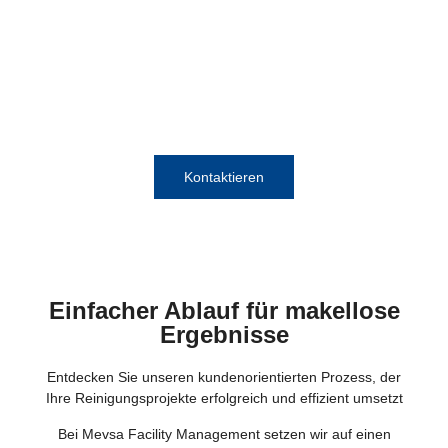
individuelle Beratung? Kontaktieren Sie uns noch
heute und lassen Sie sich von unserer Expertise und
unserem hervorragenden Service überzeugen. Wir
freuen uns darauf, Ihre Räumlichkeiten zum Strahlen
zu bringen!
Kontaktieren
Einfacher Ablauf für makellose
Ergebnisse
Entdecken Sie unseren kundenorientierten Prozess, der
Ihre Reinigungsprojekte erfolgreich und effizient umsetzt
Bei Mevsa Facility Management setzen wir auf einen