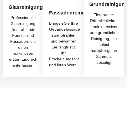
Grundreinigun
Glasreinigung
Fassadenreinigung
Tiefenreine
Professionelle
Räumlichkeiten
Bringen Sie Ihre
Glasreinigung
dank intensiver
Gebäudefassade
für strahlende
und gründlicher
zum Strahlen
Fenster und
Reinigung, die
und bewahren
Fassaden, die
selbst
Sie langfristig
einen
hartnäckigsten
ihr
makellosen
Schmutz
Erscheinungsbild
ersten Eindruck
beseitigt
und ihren Wert..
hinterlassen.
Starten Sie mit uns in eine saubere
Zukunft
Möchten Sie ein unverbindliches Angebot oder eine