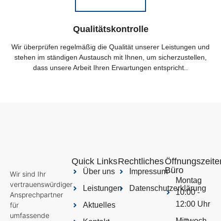
Qualitätskontrolle
Wir überprüfen regelmäßig die Qualität unserer Leistungen und
stehen im ständigen Austausch mit Ihnen, um sicherzustellen,
dass unsere Arbeit Ihren Erwartungen entspricht..
Quick Links
Rechtliches
Öffnungszeite
Büro
Über uns
Impressum
Wir sind Ihr
Montag
vertrauenswürdiger
Leistungen
Datenschutzerklärung
10:00 -
Ansprechpartner
12:00 Uhr
für
Aktuelles
umfassende
Mittwoch